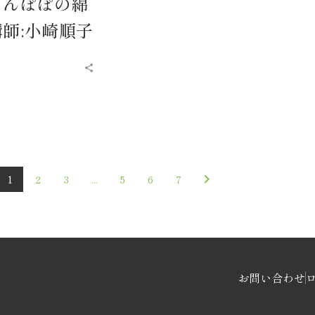
たんぽぽの綿
師:小崎順子
1
2
3
...
5
6
7
お問い合わせ