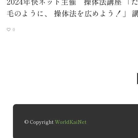
2024年快ネット主催 操体法講座 「
毛のように、 操体法を広めよう！」 講
0
© Copyright
WorldKaiNet