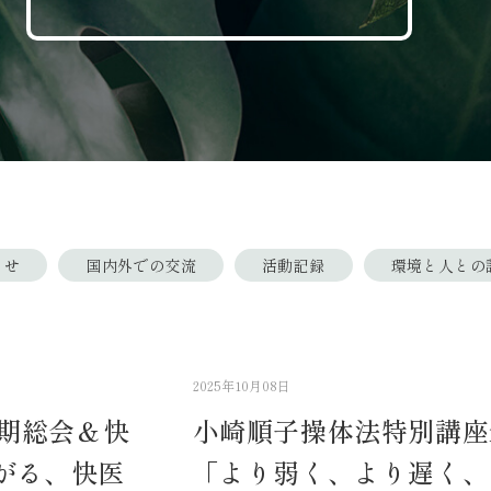
らせ
国内外での交流
活動記録
環境と人との
2025年10月08日
定期総会＆快
小崎順子操体法特別講座in
がる、快医
「より弱く、より遅く